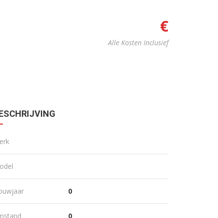
€
Alle Kosten Inclusief
ESCHRIJVING
erk
odel
ouwjaar
0
0
0 km
0
0 km
mstand
0