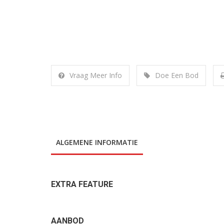
Vraag Meer Info
Doe Een Bod
ALGEMENE INFORMATIE
EXTRA FEATURE
0 km
0
0 km
0
AANBOD