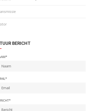
ransmissie
€
€
otor
TUUR BERICHT
AAM*
AIL*
ERICHT*