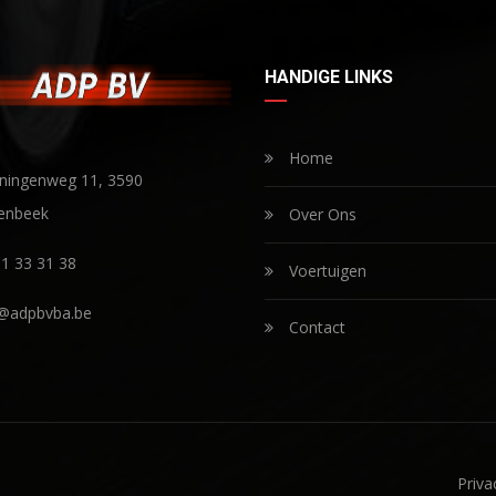
HANDIGE LINKS
Home
ningenweg 11, 3590
enbeek
Over Ons
1 33 31 38
Voertuigen
o@adpbvba.be
Contact
Priva