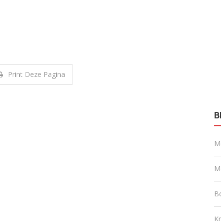
Print Deze Pagina
B
M
M
B
0 km
0
0 km
K