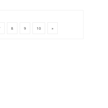
7
8
9
10
»