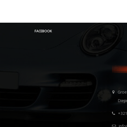
FACEBOOK
Groe
Diep
+321
inf