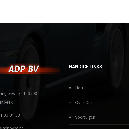
HANDIGE LINKS
Home
ningenweg 11, 3590
enbeek
Over Ons
1 33 31 38
Voertuigen
o@adpbvba.be